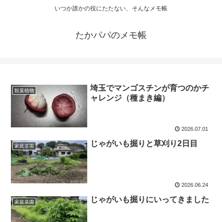
いつか誰かの役にたたない、そんなメモ帳
たかパパのメモ帳
埼玉でマンゴスチンが育つのかチ
観葉植物
ャレンジ（種まき編）
2026.07.01
じゃがいも掘りと草刈り2日目
家庭菜園
2026.06.24
じゃがいも掘りにいってきました
家庭菜園