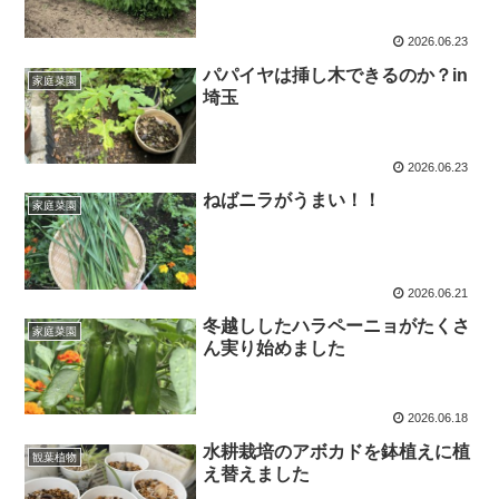
2026.06.23
パパイヤは挿し木できるのか？in
家庭菜園
埼玉
2026.06.23
ねばニラがうまい！！
家庭菜園
2026.06.21
冬越ししたハラペーニョがたくさ
家庭菜園
ん実り始めました
2026.06.18
水耕栽培のアボカドを鉢植えに植
観葉植物
え替えました