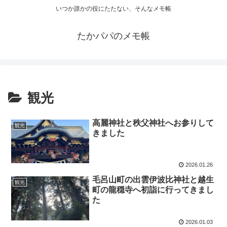
いつか誰かの役にたたない、そんなメモ帳
たかパパのメモ帳
観光
高麗神社と秩父神社へお参りして
観光
きました
2026.01.26
毛呂山町の出雲伊波比神社と越生
観光
町の龍穏寺へ初詣に行ってきまし
た
2026.01.03