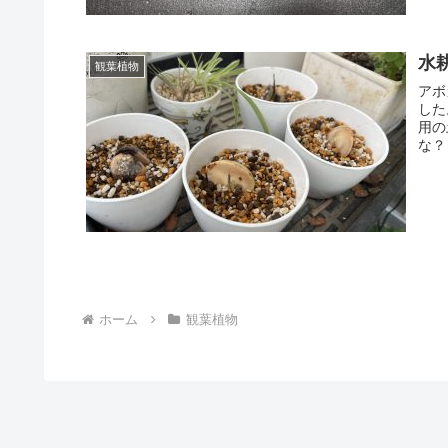
水
観葉植物
アボ
した
用の
な？
ホーム
観葉植物