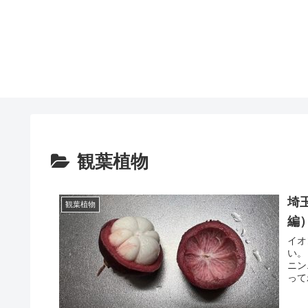
観葉植物
埼
観葉植物
編
イオ
い。
ニン
って