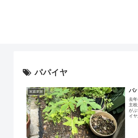
パパイヤ
パ
家庭菜園
去年
主枝
がぶ
イヤ