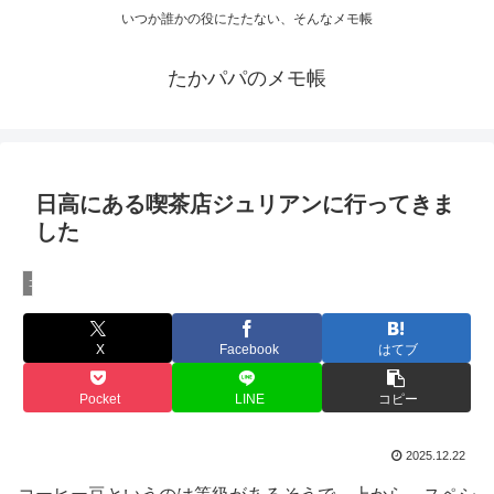
いつか誰かの役にたたない、そんなメモ帳
たかパパのメモ帳
日高にある喫茶店ジュリアンに行ってきま
した
コーヒー
X
Facebook
はてブ
Pocket
LINE
コピー
2025.12.22